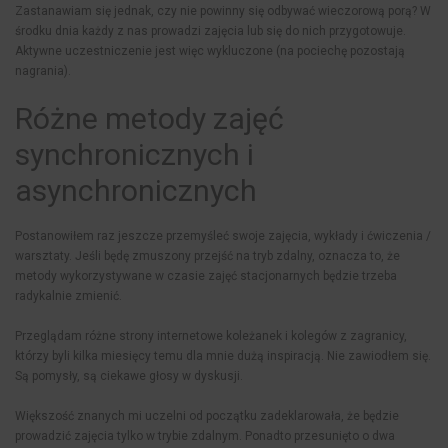
Zastanawiam się jednak, czy nie powinny się odbywać wieczorową porą? W
środku dnia każdy z nas prowadzi zajęcia lub się do nich przygotowuje.
Aktywne uczestniczenie jest więc wykluczone (na pociechę pozostają
nagrania).
Różne metody zajęć
synchronicznych i
asynchronicznych
Postanowiłem raz jeszcze przemyśleć swoje zajęcia, wykłady i ćwiczenia /
warsztaty. Jeśli będę zmuszony przejść na tryb zdalny, oznacza to, że
metody wykorzystywane w czasie zajęć stacjonarnych będzie trzeba
radykalnie zmienić.
Przeglądam różne strony internetowe koleżanek i kolegów z zagranicy,
którzy byli kilka miesięcy temu dla mnie dużą inspiracją. Nie zawiodłem się.
Są pomysły, są ciekawe głosy w dyskusji.
Większość znanych mi uczelni od początku zadeklarowała, że będzie
prowadzić zajęcia tylko w trybie zdalnym. Ponadto przesunięto o dwa