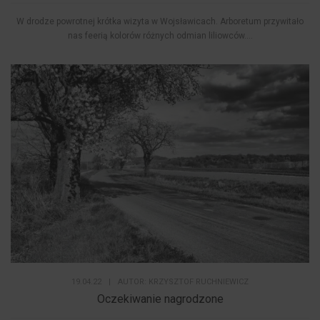
W drodze powrotnej krótka wizyta w Wojsławicach. Arboretum przywitało
nas feerią kolorów różnych odmian liliowców....
19.04.22
|
AUTOR:
KRZYSZTOF RUCHNIEWICZ
Oczekiwanie nagrodzone