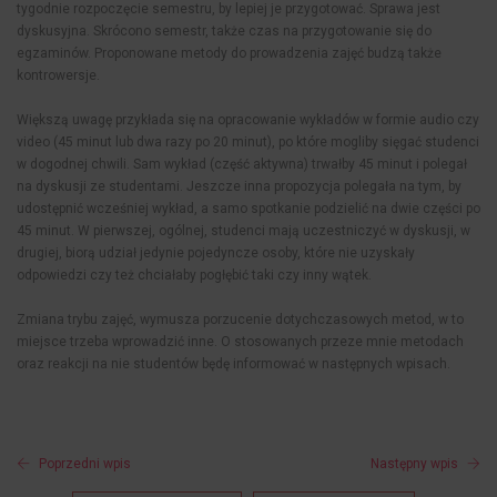
tygodnie rozpoczęcie semestru, by lepiej je przygotować. Sprawa jest
dyskusyjna. Skrócono semestr, także czas na przygotowanie się do
egzaminów. Proponowane metody do prowadzenia zajęć budzą także
kontrowersje.
Większą uwagę przykłada się na opracowanie wykładów w formie audio czy
video (45 minut lub dwa razy po 20 minut), po które mogliby sięgać studenci
w dogodnej chwili. Sam wykład (część aktywna) trwałby 45 minut i polegał
na dyskusji ze studentami. Jeszcze inna propozycja polegała na tym, by
udostępnić wcześniej wykład, a samo spotkanie podzielić na dwie części po
45 minut. W pierwszej, ogólnej, studenci mają uczestniczyć w dyskusji, w
drugiej, biorą udział jedynie pojedyncze osoby, które nie uzyskały
odpowiedzi czy też chciałaby pogłębić taki czy inny wątek.
Zmiana trybu zajęć, wymusza porzucenie dotychczasowych metod, w to
miejsce trzeba wprowadzić inne. O stosowanych przeze mnie metodach
oraz reakcji na nie studentów będę informować w następnych wpisach.
Poprzedni wpis
Następny wpis