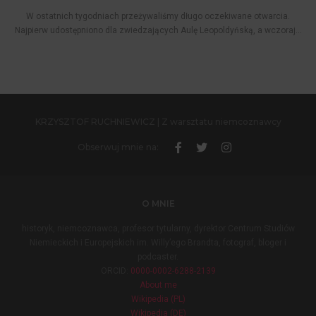
W ostatnich tygodniach przeżywaliśmy długo oczekiwane otwarcia.
Najpierw udostępniono dla zwiedzających Aulę Leopoldyńską, a wczoraj...
KRZYSZTOF RUCHNIEWICZ | Z warsztatu niemcoznawcy
Obserwuj mnie na:
O MNIE
historyk, niemcoznawca, profesor tytularny, dyrektor Centrum Studiów
Niemieckich i Europejskich im. Willy’ego Brandta, fotograf, bloger i
podcaster.
ORCID:
0000-0002-6288-2139
About me
Wikipedia (PL)
Wikipedia (DE)