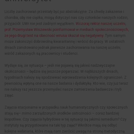
Liczby zachorowań przestały być już abstrakcyjne. Za chwilę zakażenie i
choroba, oby nie ciężka, mogą dotyczyć nas czy członków naszych rodzin,
przyjaciół. UWr nie jest żadnym wyjątkiem.
Wczoraj rektor naszej uczelni,
prof. Przemysław Wiszewski poinformował w mediach społecznościowych,
że jego drugi test na obecność wirusa okazał się negatywny
. Tym samym
może zakończyć dobrowolną kwarantannę i wrócić do pracy. W ostatnich
dniach zanotowano jednak pierwsze zachorowania na naszej uczelni,
wśród zakażonych są pracownicy i studenci.
Wydaje się, że sytuacja – jeśli nie pojawią się jakieś nadzwyczajne
okoliczności – będzie się jeszcze pogarszać. W najbliższych dniach,
tygodniach należy się spodziewać wprowadzenia kolejnych ograniczeń. Z
pewnością wpłyną one na nasze badania i dydaktykę. Kto wie, czy już teraz
nie należy raz jeszcze przemyśleć nasze zamierzenia badawcze i tryb
zajęć.
Zajęcia stacjonarne w przypadku nauk humanistycznych czy społecznych
stają się– mimo zarządzonych środków ostrożności – coraz bardziej
kłopotliwe. Czy zajęcia hybrydowe w tej sytuacji są jakimś remedium? Czy
instytuty są przygotowane na taki typ zajęć? Wkrótce mają się odbyć
kolejne webinaria, które mają nam zwrócić uwagę na stronę metodyczną.