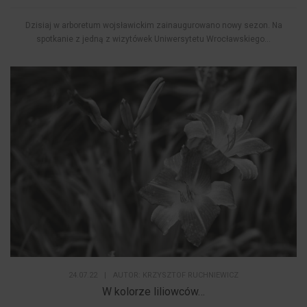
Dzisiaj w arboretum wojsławickim zainaugurowano nowy sezon. Na
spotkanie z jedną z wizytówek Uniwersytetu Wrocławskiego...
24.07.22
|
AUTOR:
KRZYSZTOF RUCHNIEWICZ
W kolorze liliowców…