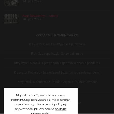
24 lipca 2022
Nagi, bezbronny i… suchy
20 lipca 2022
OSTATNIE KOMENTARZE
Krzysztof Okoński
-
Wyjście z punktozy?
Piotr Szczepańczyk
-
Sprawdzili mnie
Krzysztof Okoński
-
Sprawdzam! Egzamin w czasie pandemii
Krzysztof Kawalec
-
Sprawdzam! Egzamin w czasie pandemii
Krzysztof Ruchniewicz
-
Zdalne zajęcia. Podsumowanie
Moja strona używa plików cookie.
Kontynuując korzystanie z mojej strony,
© 2021 by Krzysztof Ruchniewicz
wyrażasz zgodę na naszą politykę
prywatności plików cookie
politykę
prywatności
.