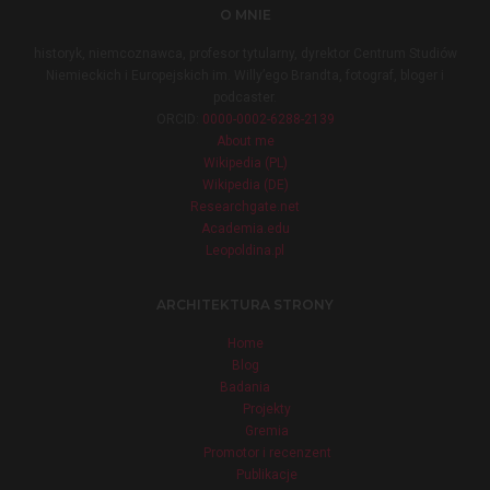
O MNIE
historyk, niemcoznawca, profesor tytularny, dyrektor Centrum Studiów
Niemieckich i Europejskich im. Willy’ego Brandta, fotograf, bloger i
podcaster.
ORCID:
0000-0002-6288-2139
About me
Wikipedia (PL)
Wikipedia (DE)
Researchgate.net
Academia.edu
Leopoldina.pl
ARCHITEKTURA STRONY
Home
Blog
Badania
Projekty
Gremia
Promotor i recenzent
Publikacje